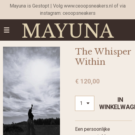
Mayuna is Gestopt | Volg www.ceoopsneakers.nl of via
Ga
instagram: ceoopsneakers
direct
naar
MAYUNA
de
hoofdinhoud
The Whisper
Within
€ 120,00
IN
WINKELWAG
Een persoonlijke