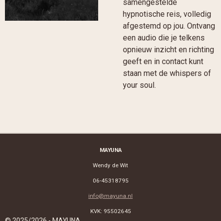
samengestelde
hypnotische reis, volledig
afgestemd op jou. Ontvang
een audio die je telkens
opnieuw inzicht en richting
geeft en in contact kunt
staan met de whispers of
your soul.
MAYUNA
Wendy de Wit
06-45318795
info@mayuna.nl
KVK: 95502645
© 2025/2026 - MAYUNA